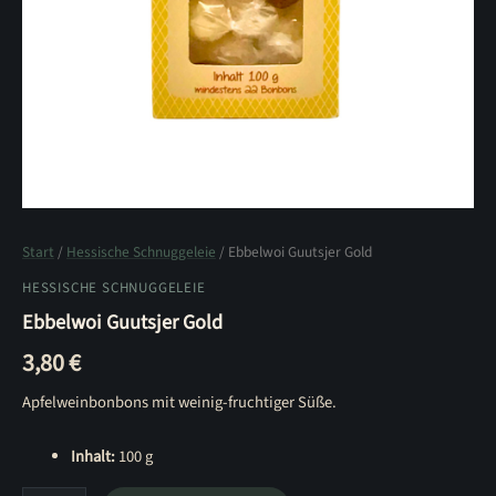
Start
/
Hessische Schnuggeleie
/ Ebbelwoi Guutsjer Gold
HESSISCHE SCHNUGGELEIE
Ebbelwoi Guutsjer Gold
3,80
€
Apfelweinbonbons mit weinig-fruchtiger Süße.
Inhalt:
100 g