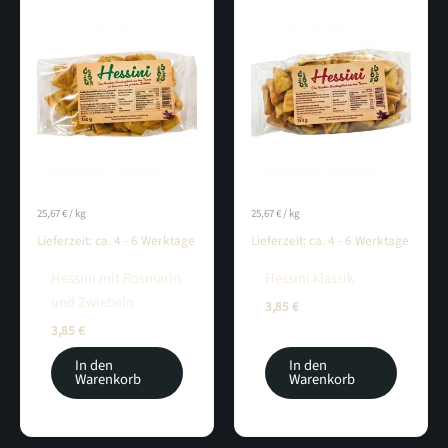
25,67
€
/
kg
25,67
€
/
kg
Lieferzeit:
ca. 4 - 6 Werktage
Lieferzeit:
ca. 4 - 6 Werktage
Hessini mit Rosmarin
Hessini klassik
und Zwiebeln
3,85
€
3,85
€
In den
In den
Warenkorb
Warenkorb