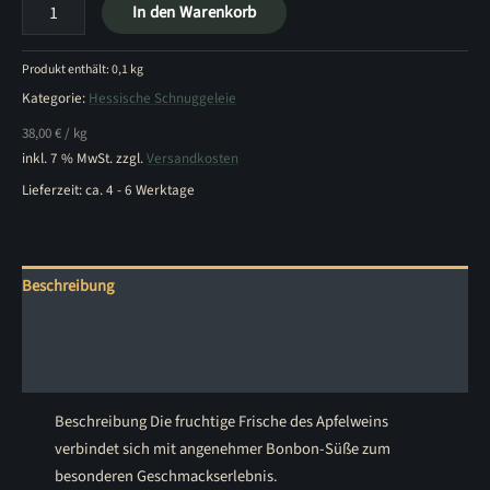
Ebbelwoi
In den Warenkorb
Guutsjer
Gold
Menge
Produkt enthält: 0,1
kg
Kategorie:
Hessische Schnuggeleie
38,00
€
/
kg
inkl. 7 % MwSt.
zzgl.
Versandkosten
Lieferzeit:
ca. 4 - 6 Werktage
Beschreibung
Zusätzliche Informationen
Rezensionen (0)
Beschreibung Die fruchtige Frische des Apfelweins
verbindet sich mit angenehmer Bonbon-Süße zum
besonderen Geschmackserlebnis.