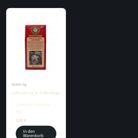
38,00
€
/
kg
Lieferzeit:
ca. 4 - 6 Werktage
Ebbelwoi Guutsjer
Rot
3,80
€
In den
Warenkorb