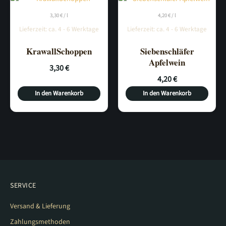
3,30
€
/
l
4,20
€
/
l
Lieferzeit:
ca. 4 - 6 Werktage
Lieferzeit:
ca. 4 - 6 Werktage
KrawallSchoppen
Siebenschläfer
Apfelwein
3,30
€
4,20
€
In den Warenkorb
In den Warenkorb
SERVICE
Versand & Lieferung
Zahlungsmethoden