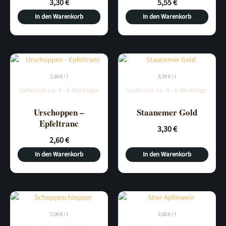
3,30
€
5,55
€
In den Warenkorb
In den Warenkorb
2,60
€
/
l
3,30
€
/
l
Lieferzeit:
ca. 4 - 6 Werktage
Lieferzeit:
ca. 4 - 6 Werktage
Urschoppen –
Staanemer Gold
Epfeltranc
3,30
€
2,60
€
In den Warenkorb
In den Warenkorb
7,00
€
/
l
2,60
€
/
l