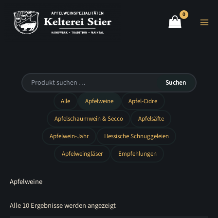
Zum
Inhalt
springen
Suchen
Alle
Apfelweine
Apfel-Cidre
Apfelschaumwein & Secco
Apfelsäfte
Apfelwein-Jahr
Hessische Schnuggeleien
Apfelweingläser
Empfehlungen
Apfelweine
Nach
Alle 10 Ergebnisse werden angezeigt
Beliebtheit