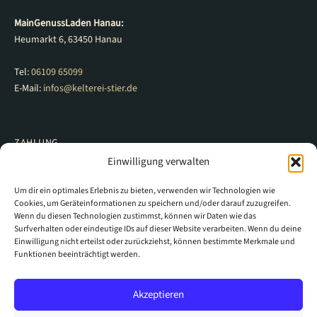
MainGenussLaden Hanau:
Heumarkt 6, 63450 Hanau
Tel:
06109 65099
E-Mail:
infos@kelterei-stier.de
ZAHLUNG
Einwilligung verwalten
Vorkasse
PayPal
Barzahlung
Um dir ein optimales Erlebnis zu bieten, verwenden wir Technologien wie
Cookies, um Geräteinformationen zu speichern und/oder darauf zuzugreifen.
VERSAND
Wenn du diesen Technologien zustimmst, können wir Daten wie das
Surfverhalten oder eindeutige IDs auf dieser Website verarbeiten. Wenn du deine
Einwilligung nicht erteilst oder zurückziehst, können bestimmte Merkmale und
Hermes
Funktionen beeinträchtigt werden.
Akzeptieren
Copyright © 2026 Kelterei Stier GmbH |
Impressum
|
Datenschutzerklärung