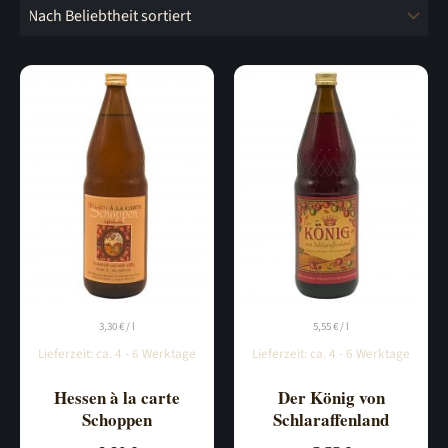
sortiert
3,30
€
/
l
5,55
€
/
l
Lieferzeit:
ca. 4 - 6 Werktage
Lieferzeit:
ca. 4 - 6 Werktage
Hessen à la carte
Der König von
Schoppen
Schlaraffenland