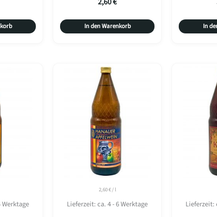
2,60
€
nkorb
In den Warenkorb
In d
2,60
€
/
l
 6 Werktage
Lieferzeit:
ca. 4 - 6 Werktage
Lieferzeit: