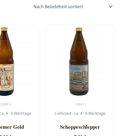
3,30
€
/
l
7,00
€
/
l
ca. 4 - 6 Werktage
Lieferzeit:
ca. 4 - 6 Werktage
nemer Gold
Schoppeschlepper