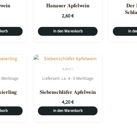
lwein
Hanauer Apfelwein
Der 
Schla
2,60
€
nkorb
In den Warenkorb
In d
4,20
€
/
l
 6 Werktage
Lieferzeit:
ca. 4 - 6 Werktage
eierling
Siebenschläfer Apfelwein
4,20
€
nkorb
In den Warenkorb