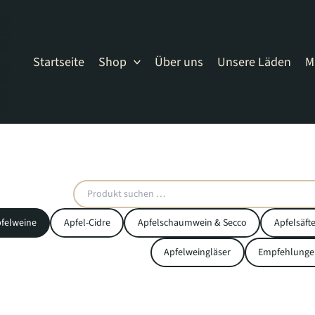
Startseite
Shop
Über uns
Unsere Läden
M
felweine
Apfel-Cidre
Apfelschaumwein & Secco
Apfelsäft
Apfelweingläser
Empfehlunge