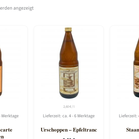
Nach
werden angezeigt
Beliebtheit
sortiert
2,60
€
/
l
 6 Werktage
Lieferzeit:
ca. 4 - 6 Werktage
Lieferzeit:
 carte
Urschoppen – Epfeltranc
Staa
en