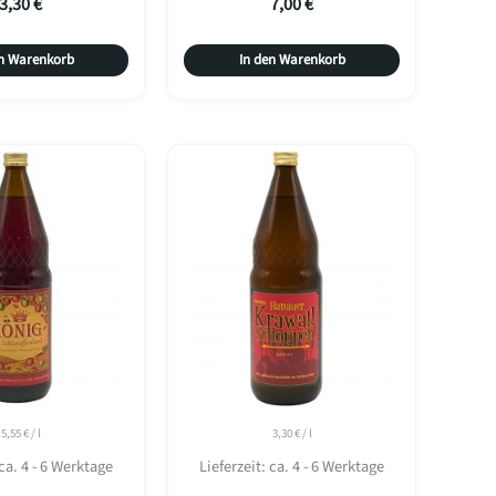
3,30
€
7,00
€
en Warenkorb
In den Warenkorb
5,55
€
/
l
3,30
€
/
l
ca. 4 - 6 Werktage
Lieferzeit:
ca. 4 - 6 Werktage