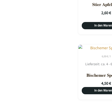
Stier Apfe
2,60
€
In den Ware
6,00
€
/
l
Lieferzeit:
ca. 4 -
Bischemer Sp
4,50
€
In den Ware