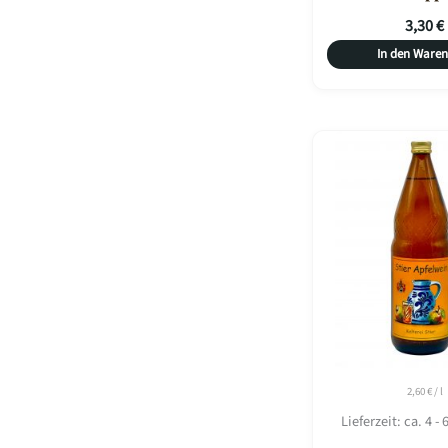
3,30
€
In den Ware
2,60
€
/
l
Lieferzeit:
ca. 4 -